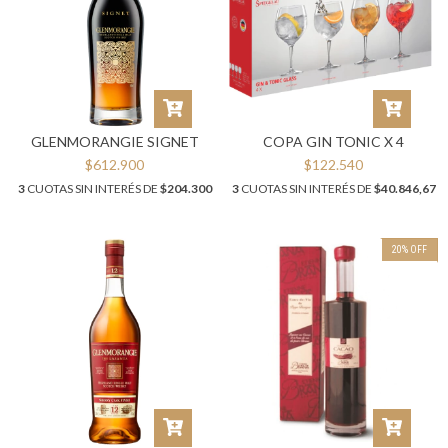
GLENMORANGIE SIGNET
COPA GIN TONIC X 4
$612.900
$122.540
3
CUOTAS SIN INTERÉS DE
$204.300
3
CUOTAS SIN INTERÉS DE
$40.846,67
20
%
OFF