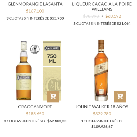
GLENMORANGIE LASANTA
LIQUEUR CACAO A LA POIRE
WILLIAMS
$167.100
$78.990
$63.192
3
CUOTAS SIN INTERÉS DE
$55.700
3
CUOTAS SIN INTERÉS DE
$21.064
CRAGGANMORE
JOHNIE WALKER 18 AÑOS
$188.650
$329.780
3
CUOTAS SIN INTERÉS DE
$62.883,33
3
CUOTAS SIN INTERÉS DE
$109.926,67