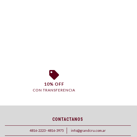
10% OFF
CON TRANSFERENCIA
CONTACTANOS
4816-2223 · 4816-3975
info@grandcru.com.ar