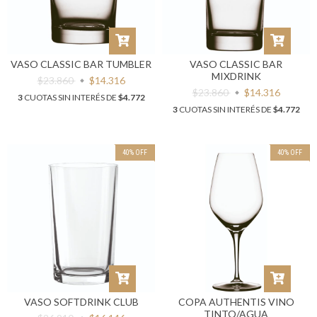
VASO CLASSIC BAR TUMBLER
VASO CLASSIC BAR
MIXDRINK
$23.860
$14.316
$23.860
$14.316
3
CUOTAS SIN INTERÉS DE
$4.772
3
CUOTAS SIN INTERÉS DE
$4.772
40
%
OFF
40
%
OFF
VASO SOFTDRINK CLUB
COPA AUTHENTIS VINO
TINTO/AGUA