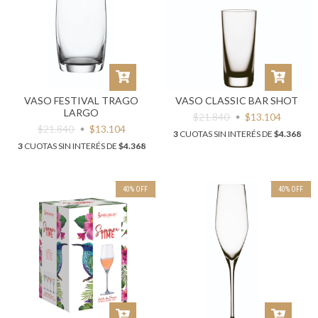
VASO FESTIVAL TRAGO
VASO CLASSIC BAR SHOT
LARGO
$21.840
$13.104
$21.840
$13.104
3
CUOTAS SIN INTERÉS DE
$4.368
3
CUOTAS SIN INTERÉS DE
$4.368
40
%
OFF
40
%
OFF