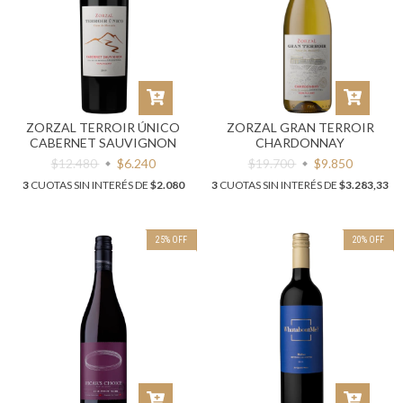
ZORZAL TERROIR ÚNICO
ZORZAL GRAN TERROIR
CABERNET SAUVIGNON
CHARDONNAY
$12.480
$6.240
$19.700
$9.850
3
CUOTAS SIN INTERÉS DE
$2.080
3
CUOTAS SIN INTERÉS DE
$3.283,33
25
%
OFF
20
%
OFF