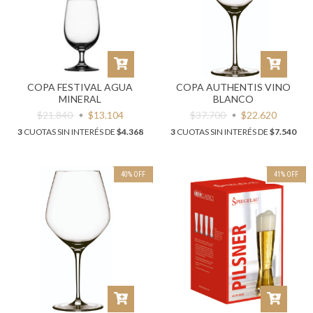
COPA FESTIVAL AGUA
COPA AUTHENTIS VINO
MINERAL
BLANCO
$21.840
$13.104
$37.700
$22.620
3
CUOTAS SIN INTERÉS DE
$4.368
3
CUOTAS SIN INTERÉS DE
$7.540
40
%
OFF
41
%
OFF