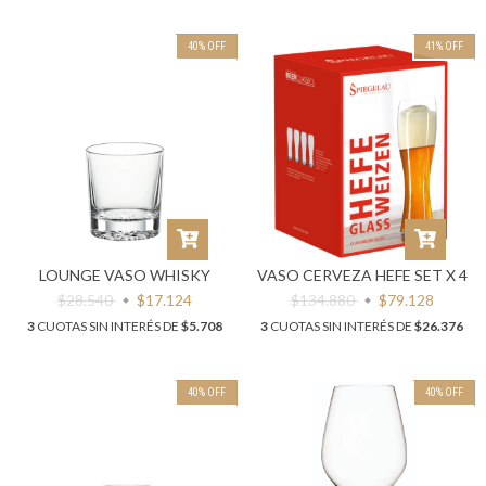
40
%
OFF
41
%
OFF
LOUNGE VASO WHISKY
VASO CERVEZA HEFE SET X 4
$28.540
$17.124
$134.880
$79.128
3
CUOTAS SIN INTERÉS DE
$5.708
3
CUOTAS SIN INTERÉS DE
$26.376
40
%
OFF
40
%
OFF