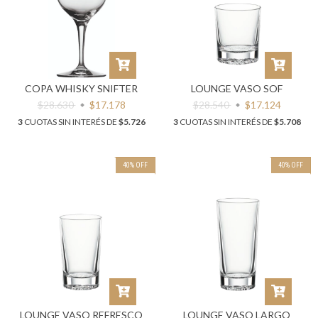
COPA WHISKY SNIFTER
LOUNGE VASO SOF
$28.630
$17.178
$28.540
$17.124
3
CUOTAS SIN INTERÉS DE
$5.726
3
CUOTAS SIN INTERÉS DE
$5.708
40
%
OFF
40
%
OFF
LOUNGE VASO REFRESCO
LOUNGE VASO LARGO