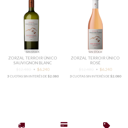
SIN STOCK
SIN STOCK
ZORZAL TERROIR ÚNICO
ZORZAL TERROIR ÚNICO
SAUVIGNON BLANC
ROSÉ
$12.480
$6.240
$12.480
$6.240
3
CUOTAS SIN INTERÉS DE
$2.080
3
CUOTAS SIN INTERÉS DE
$2.080