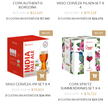
COPA AUTHENTIS
VASO CERVEZA PILSEN SET X
BORGOÑA
4
$37.700
$22.620
$134.880
$79.128
3
CUOTAS SIN INTERÉS DE
$7.540
3
CUOTAS SIN INTERÉS DE
$26.376
40
%
OFF
40
%
OFF
VASO CERVEZA IPA SET X 4
COPA SPRITZ
SUMMERDRINKS SET X 4
$124.750
$74.850
$127.870
$76.722
3
CUOTAS SIN INTERÉS DE
$24.950
3
CUOTAS SIN INTERÉS DE
$25.574