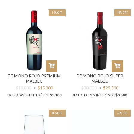
15
%
OFF
15
%
OFF
DE MOÑO ROJO PREMIUM
DE MOÑO ROJO SÚPER
MALBEC
MALBEC
$18.000
$15.300
$30.000
$25.500
3
CUOTAS SIN INTERÉS DE
$5.100
3
CUOTAS SIN INTERÉS DE
$8.500
40
%
OFF
40
%
OFF