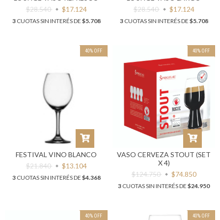
$28.540
$17.124
$28.540
$17.124
3
CUOTAS SIN INTERÉS DE
$5.708
3
CUOTAS SIN INTERÉS DE
$5.708
40
%
OFF
40
%
OFF
FESTIVAL VINO BLANCO
VASO CERVEZA STOUT (SET
X 4)
$21.840
$13.104
$124.750
$74.850
3
CUOTAS SIN INTERÉS DE
$4.368
3
CUOTAS SIN INTERÉS DE
$24.950
40
%
OFF
40
%
OFF