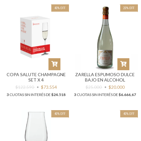
40
%
OFF
20
%
OFF
COPA SALUTE CHAMPAGNE
ZARELLA ESPUMOSO DULCE
SET X 4
BAJO EN ALCOHOL
$122.590
$73.554
$25.000
$20.000
3
CUOTAS SIN INTERÉS DE
$24.518
3
CUOTAS SIN INTERÉS DE
$6.666,67
40
%
OFF
40
%
OFF