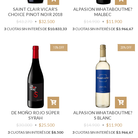
SAINT CLAIR VICAR'S
ALPASION WHATABOUTME?
CHOICE PINOT NOIR 2018
MALBEC
$43.270
$32.500
$14.900
$11.900
3
CUOTAS SIN INTERÉS DE
$10.833,33
3
CUOTAS SIN INTERÉS DE
$3.966,67
15
%
OFF
20
%
OFF
DE MOÑO ROJO SÚPER
ALPASION WHATABOUTME?
SYRAH
S BLANC
$30.000
$25.500
$14.900
$11.900
3
CUOTAS SIN INTERÉS DE
$8.500
3
CUOTAS SIN INTERÉS DE
$3.966,67