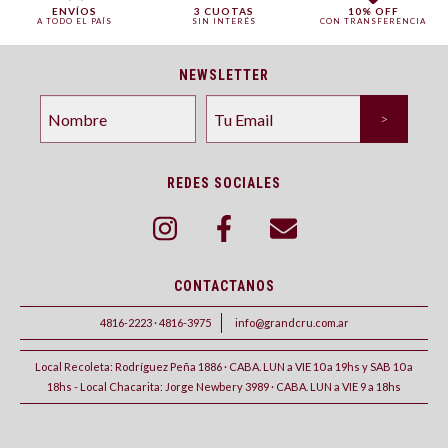
ENVÍOS
3 CUOTAS
10% OFF
A TODO EL PAÍS
SIN INTERÉS
CON TRANSFERENCIA
NEWSLETTER
REDES SOCIALES
CONTACTANOS
4816-2223 · 4816-3975
info@grandcru.com.ar
Local Recoleta: Rodríguez Peña 1886 · CABA. LUN a VIE 10 a 19hs y SAB 10 a
18hs - Local Chacarita: Jorge Newbery 3989 · CABA. LUN a VIE 9 a 18hs