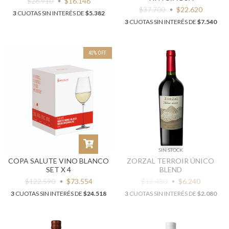
$26.910
$16.146
$37.700
$22.620
3
CUOTAS SIN INTERÉS DE
$5.382
3
CUOTAS SIN INTERÉS DE
$7.540
40
%
OFF
SIN STOCK
COPA SALUTE VINO BLANCO
ZORZAL TERROIR ÚNICO
SET X 4
BLEND
$122.590
$73.554
$12.480
$6.240
3
CUOTAS SIN INTERÉS DE
$24.518
3
CUOTAS SIN INTERÉS DE
$2.080