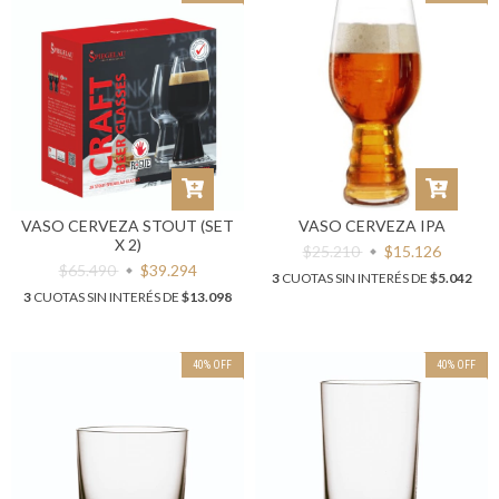
VASO CERVEZA STOUT (SET
VASO CERVEZA IPA
X 2)
$25.210
$15.126
$65.490
$39.294
3
CUOTAS SIN INTERÉS DE
$5.042
3
CUOTAS SIN INTERÉS DE
$13.098
40
%
OFF
40
%
OFF