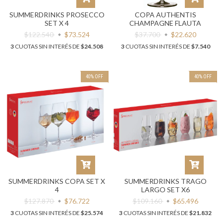
SUMMERDRINKS PROSECCO
COPA AUTHENTIS
SET X 4
CHAMPAGNE FLAUTA
$122.540
$73.524
$37.700
$22.620
3
CUOTAS SIN INTERÉS DE
$24.508
3
CUOTAS SIN INTERÉS DE
$7.540
40
%
OFF
40
%
OFF
SUMMERDRINKS COPA SET X
SUMMERDRINKS TRAGO
4
LARGO SET X6
$127.870
$76.722
$109.160
$65.496
3
CUOTAS SIN INTERÉS DE
$25.574
3
CUOTAS SIN INTERÉS DE
$21.832