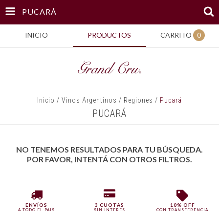
PUCARÁ
INICIO
PRODUCTOS
CARRITO
0
Inicio
/
Vinos Argentinos
/
Regiones
/
Pucará
PUCARÁ
NO TENEMOS RESULTADOS PARA TU BÚSQUEDA.
POR FAVOR, INTENTÁ CON OTROS FILTROS.
ENVÍOS
3 CUOTAS
10% OFF
A TODO EL PAÍS
SIN INTERÉS
CON TRANSFERENCIA