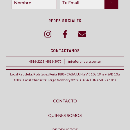
REDES SOCIALES
CONTACTANOS
4816-2223 · 4816-3975
info@grandcru.com.ar
Local Recoleta: Rodríguez Peña 1886 · CABA. LUN a VIE 10 a 19hs y SAB 10 a
18hs - Local Chacarita: Jorge Newbery 3989 · CABA. LUN a VIE 9 a 18hs
CONTACTO
QUIENES SOMOS
PRODUCTOS