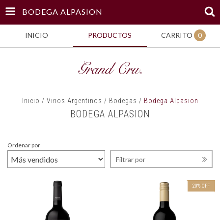
BODEGA ALPASION
INICIO
PRODUCTOS
CARRITO
0
Inicio
/
Vinos Argentinos
/
Bodegas
/
Bodega Alpasion
BODEGA ALPASION
Ordenar por
Filtrar por
20
%
OFF