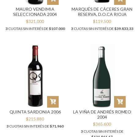
MAURO VENDIMIA
MARQUÉS DE CÁCERES GRAN
SELECCIONADA 2004
RESERVA, D.O.CA RIOJA
$321.000
$119.500
3
CUOTAS SIN INTERÉS DE
$107.000
3
CUOTAS SIN INTERÉS DE
$39.833,33
QUINTA SARDONIA 2006
LA VIÑA DE ANDRÉS ROMEO
2004
$215.880
$365.600
3
CUOTAS SIN INTERÉS DE
$71.960
3
CUOTAS SIN INTERÉS DE
$121.866,67