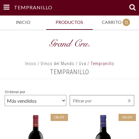
TEMPRANILLO
INICIO
PRODUCTOS
CARRITO
0
Inicio
/
Vinos del Mundo
/
Uva
/
Tempranillo
TEMPRANILLO
Ordenar por
Filtrar por
15
%
OFF
15
%
OFF