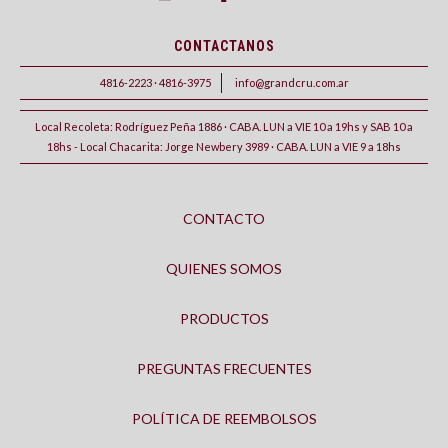
CONTACTANOS
4816-2223 · 4816-3975
info@grandcru.com.ar
Local Recoleta: Rodríguez Peña 1886 · CABA. LUN a VIE 10 a 19hs y SAB 10 a
18hs - Local Chacarita: Jorge Newbery 3989 · CABA. LUN a VIE 9 a 18hs
CONTACTO
QUIENES SOMOS
PRODUCTOS
PREGUNTAS FRECUENTES
POLÍTICA DE REEMBOLSOS