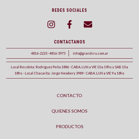
REDES SOCIALES
CONTACTANOS
4816-2223 · 4816-3975
info@grandcru.com.ar
Local Recoleta: Rodríguez Peña 1886 · CABA. LUN a VIE 10 a 19hs y SAB 10 a
18hs - Local Chacarita: Jorge Newbery 3989 · CABA. LUN a VIE 9 a 18hs
CONTACTO
QUIENES SOMOS
PRODUCTOS