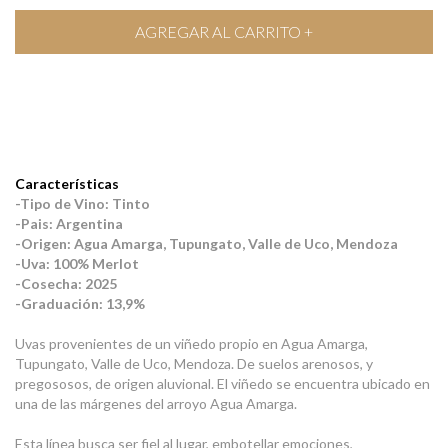
Características
-Tipo de Vino: Tinto
-Pais: Argentina
-Origen: Agua Amarga, Tupungato, Valle de Uco, Mendoza
-Uva: 100% Merlot
-Cosecha: 2025
-Graduación: 13,9%
Uvas provenientes de un viñedo propio en Agua Amarga,
Tupungato, Valle de Uco, Mendoza. De suelos arenosos, y
pregososos, de origen aluvional. El viñedo se encuentra ubicado en
una de las márgenes del arroyo Agua Amarga.
Esta línea busca ser fiel al lugar, embotellar emociones,