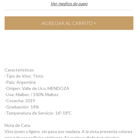
Ver medios de pago
Características
-Tipo de Vino: Tinto
-Pais: Argentina
-Origen: Valle de Uco, MENDOZA
-Uva: Malbec / 100% Malbec
-Cosecha: 2019
-Graduación: 14%
-Temperatura de Servicio: 16º-18ºC
Nota de Cata
Vino joven y ligero, sin paso por madera. A la vista presenta colores
rojo rubí con reflejos violáceos. En nariz se disfrutan ciruelas