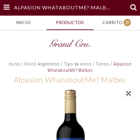
ALPASION WHATABOUTME? MALBEC
INICIO
PRODUCTOS
CARRITO
0
Inicio
/
Vinos Argentinos
/
Tipo de vinos
/
Tintos
/
Alpasion
WhataboutMe? Malbec
Alpasion WhataboutMe? Malbec