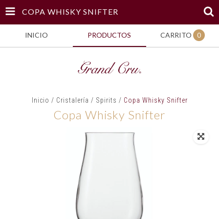
COPA WHISKY SNIFTER
INICIO
PRODUCTOS
CARRITO
0
Inicio
/
Cristalería
/
Spirits
/
Copa Whisky Snifter
Copa Whisky Snifter