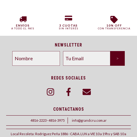
ENVÍOS
3 CUOTAS
10% OFF
A TODO EL PAÍS
SIN INTERÉS
CON TRANSFERENCIA
NEWSLETTER
REDES SOCIALES
CONTACTANOS
4816-2223 · 4816-3975
info@grandcru.com.ar
Local Recoleta: Rodríguez Peña 1886 · CABA. LUN a VIE 10 a 19hs y SAB 10 a