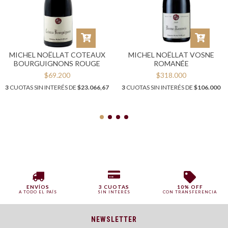
MICHEL NOËLLAT COTEAUX
MICHEL NOËLLAT VOSNE
BOURGUIGNONS ROUGE
ROMANÉE
$69.200
$318.000
3
CUOTAS SIN INTERÉS DE
$23.066,67
3
CUOTAS SIN INTERÉS DE
$106.000
ENVÍOS
3 CUOTAS
10% OFF
A TODO EL PAÍS
SIN INTERÉS
CON TRANSFERENCIA
NEWSLETTER