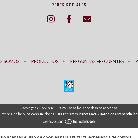
REDES SOCIALES
ES SOMOS
PRODUCTOS
PREGUNTAS FRECUENTES
P
Copyright GRANDCRU - 2026. Todos los derechos reservados.
Defensa de las y los consumidores. Para reclamos
ingresá acá.
/
Botón de arrepentimien
itio
aceptás el uso de cookies
para agilizar tu experiencia de compra.