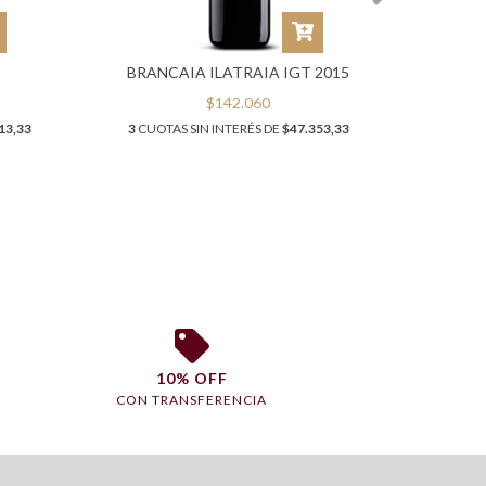
BRANCAIA ILATRAIA IGT 2015
C
$142.060
13,33
3
CUOTAS SIN INTERÉS DE
$47.353,33
3
CUOT
10% OFF
CON TRANSFERENCIA