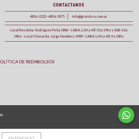
CONTACTANOS
4816-2223 · 4816-3975
info@grandcru.com.ar
Local Recoleta: Rodríguez Peña 1886 · CABA. LUN a VIE 10 a 19hs y SAB 10 a
18hs - Local Chacarita: Jorge Newbery 3989 · CABA. LUN a VIE 9 a 18hs
OLÍTICA DE REEMBOLSOS
to
ENTENDIDO