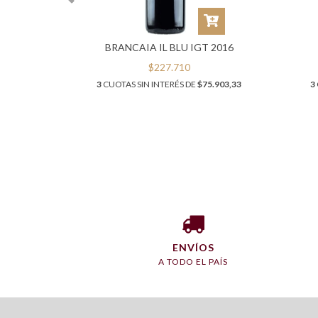
IA 2021
BRANCAIA IL BLU IGT 2016
$227.710
6.443,33
3
CUOTAS SIN INTERÉS DE
$75.903,33
3
ENVÍOS
A TODO EL PAÍS