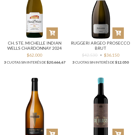
CH. STE. MICHELLE INDIAN
RUGGERI ARGEO PROSECCO
WELLS CHARDONNAY 2024
BRUT
$62.000
$42.530
$36.150
3
CUOTAS SIN INTERÉS DE
$20.666,67
3
CUOTAS SIN INTERÉS DE
$12.050