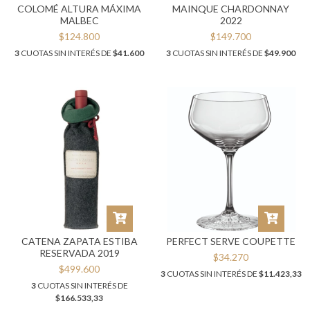
COLOMÉ ALTURA MÁXIMA
MAINQUE CHARDONNAY
MALBEC
2022
$124.800
$149.700
3
CUOTAS SIN INTERÉS DE
$41.600
3
CUOTAS SIN INTERÉS DE
$49.900
CATENA ZAPATA ESTIBA
PERFECT SERVE COUPETTE
RESERVADA 2019
$34.270
$499.600
3
CUOTAS SIN INTERÉS DE
$11.423,33
3
CUOTAS SIN INTERÉS DE
$166.533,33