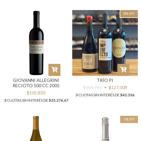
20
%
OFF
GIOVANNI ALLEGRINI
TRÍO PI
RECIOTO 500 CC 2005
$158.760
$127.008
$105.830
3
CUOTAS SIN INTERÉS DE
$42.336
3
CUOTAS SIN INTERÉS DE
$35.276,67
15
%
OFF