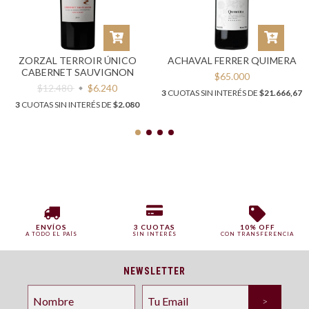
ZORZAL TERROIR ÚNICO
ACHAVAL FERRER QUIMERA
CABERNET SAUVIGNON
$65.000
$12.480
$6.240
3
CUOTAS SIN INTERÉS DE
$21.666,67
3
CUOTAS SIN INTERÉS DE
$2.080
ENVÍOS
3 CUOTAS
10% OFF
A TODO EL PAÍS
SIN INTERÉS
CON TRANSFERENCIA
NEWSLETTER