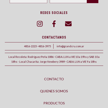
REDES SOCIALES
CONTACTANOS
4816-2223 · 4816-3975
info@grandcru.com.ar
Local Recoleta: Rodríguez Peña 1886 · CABA. LUN a VIE 10 a 19hs y SAB 10 a
18hs - Local Chacarita: Jorge Newbery 3989 · CABA. LUN a VIE 9 a 18hs
CONTACTO
QUIENES SOMOS
PRODUCTOS