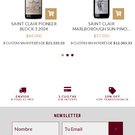
SAINT CLAIR PIONEER
SAINT CLAIR
BLOCK 3 2024
MARLBOROUGH SUN PINOT
NOIR 2024
$64.000
$37.030
3
CUOTAS SIN INTERÉS DE
$21.333,33
3
CUOTAS SIN INTERÉS DE
$12.343,33
ENVÍOS
3 CUOTAS
10% OFF
A TODO EL PAÍS
SIN INTERÉS
CON TRANSFERENCIA
NEWSLETTER