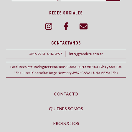
REDES SOCIALES
CONTACTANOS
4816-2223 · 4816-3975
info@grandcru.com.ar
Local Recoleta: Rodríguez Peña 1886 · CABA. LUN a VIE 10 a 19hs y SAB 10 a
18hs - Local Chacarita: Jorge Newbery 3989 · CABA. LUN a VIE 9 a 18hs
CONTACTO
QUIENES SOMOS
PRODUCTOS