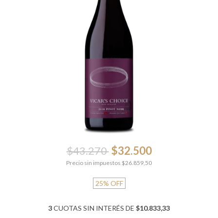
$43.270
$32.500
Precio sin impuestos
$26.859,50
25
%
OFF
3
CUOTAS SIN INTERÉS DE
$10.833,33