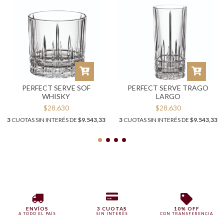
PERFECT SERVE SOF
PERFECT SERVE TRAGO
WHISKY
LARGO
$28.630
$28.630
3
CUOTAS SIN INTERÉS DE
$9.543,33
3
CUOTAS SIN INTERÉS DE
$9.543,33
ENVÍOS
3 CUOTAS
10% OFF
A TODO EL PAÍS
SIN INTERÉS
CON TRANSFERENCIA