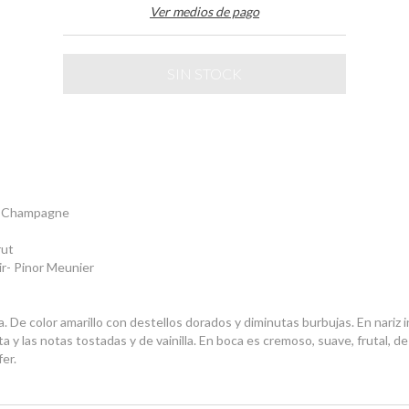
Ver medios de pago
ne Champagne
rut
ir- Pinor Meunier
. De color amarillo con destellos dorados y diminutas burbujas. En nariz 
ruta y las notas tostadas y de vainilla. En boca es cremoso, suave, frutal, 
er.