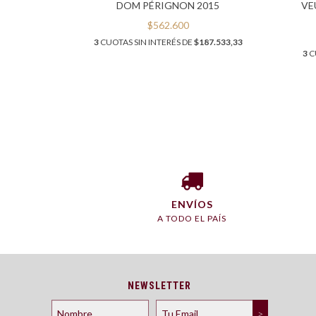
ICE
DOM PÉRIGNON 2015
VE
$562.600
3
CUOTAS SIN INTERÉS DE
$187.533,33
8.066,67
3
C
ENVÍOS
A TODO EL PAÍS
NEWSLETTER