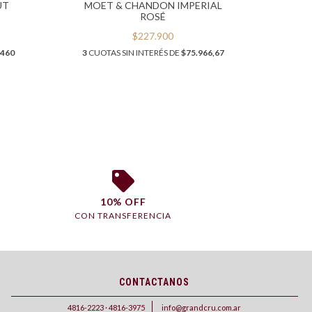
UT
MOET & CHANDON IMPERIAL
VE
ROSÉ
$227.900
3
CUOT
.460
3
CUOTAS SIN INTERÉS DE
$75.966,67
10% OFF
CON TRANSFERENCIA
CONTACTANOS
4816-2223 · 4816-3975
info@grandcru.com.ar