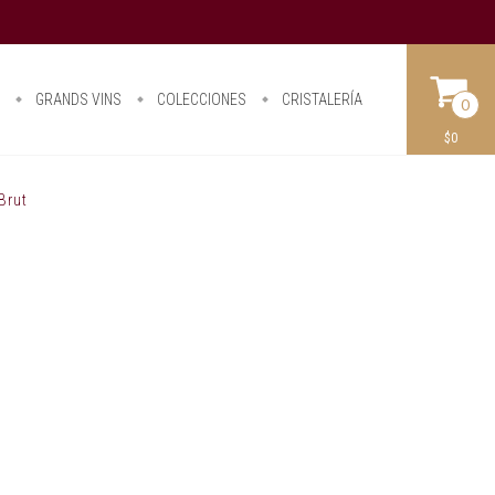
O
GRANDS VINS
COLECCIONES
CRISTALERÍA
0
$0
Brut