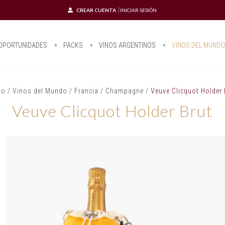
CREAR CUENTA
INICIAR SESIÓN
OPORTUNIDADES
PACKS
VINOS ARGENTINOS
VINOS DEL MUND
io
/
Vinos del Mundo
/
Francia
/
Champagne
/
Veuve Clicquot Holder 
Veuve Clicquot Holder Brut