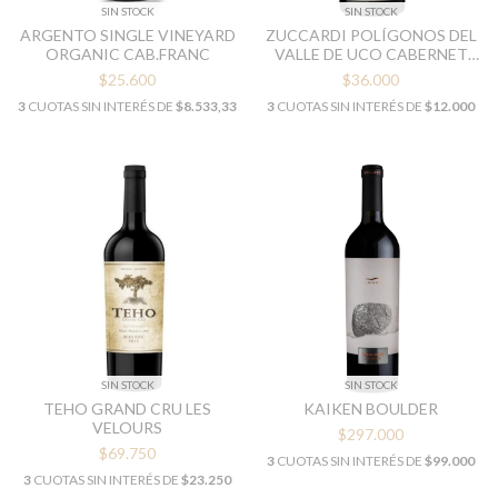
SIN STOCK
SIN STOCK
ARGENTO SINGLE VINEYARD
ZUCCARDI POLÍGONOS DEL
ORGANIC CAB.FRANC
VALLE DE UCO CABERNET
FRANC SAN PABLO
$25.600
$36.000
3
CUOTAS SIN INTERÉS DE
$8.533,33
3
CUOTAS SIN INTERÉS DE
$12.000
SIN STOCK
SIN STOCK
TEHO GRAND CRU LES
KAIKEN BOULDER
VELOURS
$297.000
$69.750
3
CUOTAS SIN INTERÉS DE
$99.000
3
CUOTAS SIN INTERÉS DE
$23.250