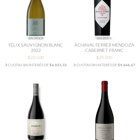
SIN STOCK
SIN STOCK
FÉLIX SAUVIGNON BLANC
ACHAVAL FERRER MENDOZA
2022
CABERNET FRANC
$20.500
$29.000
3
CUOTAS SIN INTERÉS DE
$6.833,33
3
CUOTAS SIN INTERÉS DE
$9.666,67