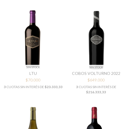
SIN STOCK
SIN STOCK
LTU
COBOS VOLTURNO 2022
$70.000
$649.000
3
CUOTAS SIN INTERÉS DE
$23.333,33
3
CUOTAS SIN INTERÉS DE
$216.333,33