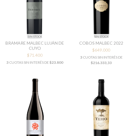
SIN STOCK
SIN STOCK
BRAMARE MALBEC LUJÁN DE
COBOS MALBEC 2022
CUYO
$649.000
$71.400
3
CUOTAS SIN INTERÉS DE
3
CUOTAS SIN INTERÉS DE
$23.800
$216.333,33