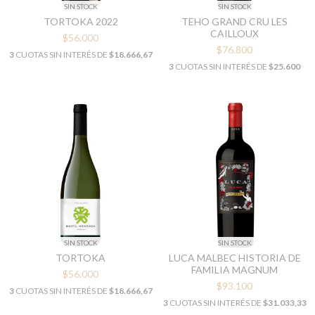
SIN STOCK
SIN STOCK
TORTOKA 2022
TEHO GRAND CRU LES
CAILLOUX
$56.000
$76.800
3
CUOTAS SIN INTERÉS DE
$18.666,67
3
CUOTAS SIN INTERÉS DE
$25.600
SIN STOCK
SIN STOCK
TORTOKA
LUCA MALBEC HISTORIA DE
FAMILIA MAGNUM
$56.000
$93.100
3
CUOTAS SIN INTERÉS DE
$18.666,67
3
CUOTAS SIN INTERÉS DE
$31.033,33