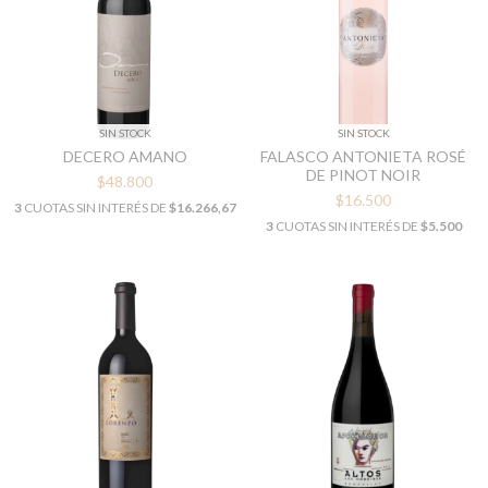
SIN STOCK
SIN STOCK
DECERO AMANO
FALASCO ANTONIETA ROSÉ
DE PINOT NOIR
$48.800
$16.500
3
CUOTAS SIN INTERÉS DE
$16.266,67
3
CUOTAS SIN INTERÉS DE
$5.500