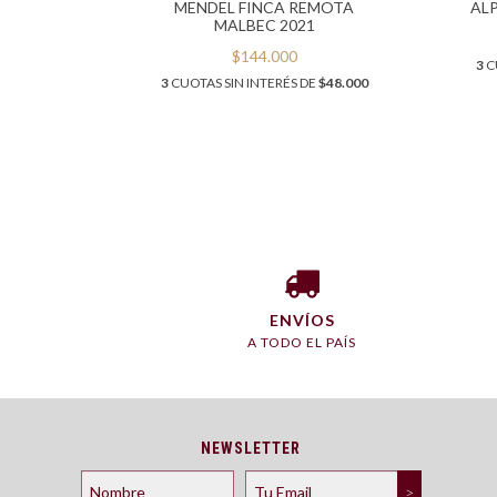
ALBEC
MENDEL FINCA REMOTA
AL
MALBEC 2021
$144.000
3.166,67
3
C
3
CUOTAS SIN INTERÉS DE
$48.000
ENVÍOS
A TODO EL PAÍS
NEWSLETTER