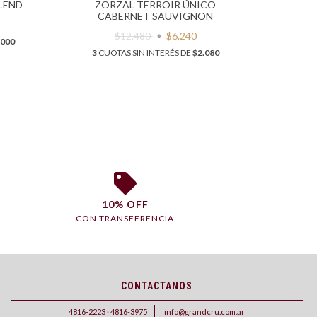
LEND
ZORZAL TERROIR ÚNICO
CABERNET SAUVIGNON
$12.480
$6.240
.000
3
CU
3
CUOTAS SIN INTERÉS DE
$2.080
10% OFF
CON TRANSFERENCIA
CONTACTANOS
4816-2223 · 4816-3975
info@grandcru.com.ar