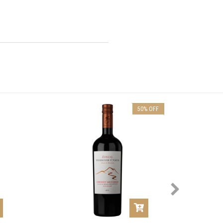
50
%
OFF