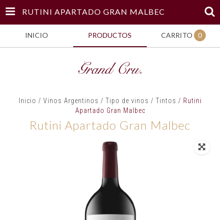
RUTINI APARTADO GRAN MALBEC
INICIO
PRODUCTOS
CARRITO
0
Inicio
/
Vinos Argentinos
/
Tipo de vinos
/
Tintos
/
Rutini
Apartado Gran Malbec
Rutini Apartado Gran Malbec