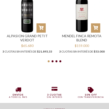
ALPASION GRAND PETIT
MENDEL FINCA REMOTA
VERDOT
BLEND
$65.680
$159.000
3
CUOTAS SIN INTERÉS DE
$21.893,33
3
CUOTAS SIN INTERÉS DE
$53.000
ENVÍOS
3 CUOTAS
10% OFF
A TODO EL PAÍS
SIN INTERÉS
CON TRANSFERENCIA