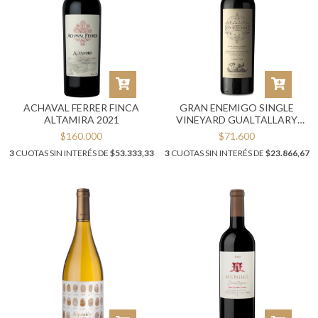
ACHAVAL FERRER FINCA
GRAN ENEMIGO SINGLE
ALTAMIRA 2021
VINEYARD GUALTALLARY
2022
$160.000
$71.600
3
CUOTAS SIN INTERÉS DE
$53.333,33
3
CUOTAS SIN INTERÉS DE
$23.866,67