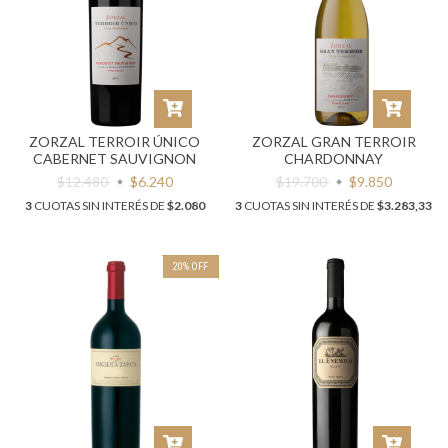
ZORZAL TERROIR ÚNICO
ZORZAL GRAN TERROIR
CABERNET SAUVIGNON
CHARDONNAY
$12.480
$6.240
$19.700
$9.850
3
CUOTAS SIN INTERÉS DE
$2.080
3
CUOTAS SIN INTERÉS DE
$3.283,33
20
%
OFF