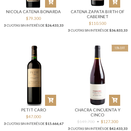
NICOLA CATENA BONARDA
CATENA ZAPATA BIRTH OF
CABERNET
$79.300
$110.500
3
CUOTAS SIN INTERÉS DE
$26.433,33
3
CUOTAS SIN INTERÉS DE
$36.833,33
15
%
OFF
PETIT CARO
CHACRA CINCUENTA Y
CINCO
$47.000
$149.700
$127.300
3
CUOTAS SIN INTERÉS DE
$15.666,67
3
CUOTAS SIN INTERÉS DE
$42.433,33