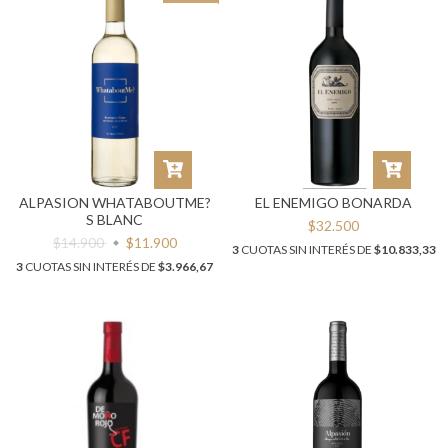
ALPASION WHATABOUTME?
EL ENEMIGO BONARDA
S BLANC
$32.500
$14.900
$11.900
3
CUOTAS SIN INTERÉS DE
$10.833,33
3
CUOTAS SIN INTERÉS DE
$3.966,67