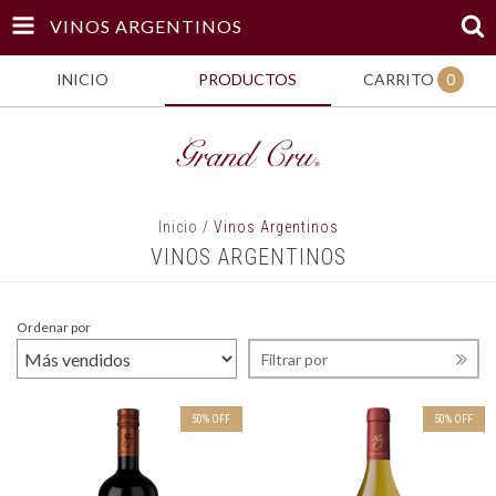
VINOS ARGENTINOS
INICIO
PRODUCTOS
CARRITO
0
Inicio
/
Vinos Argentinos
VINOS ARGENTINOS
Ordenar por
Filtrar por
50
%
OFF
50
%
OFF