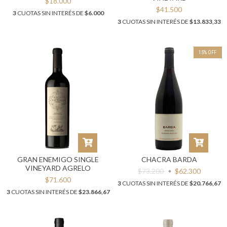
$18.000
$41.500
3
CUOTAS SIN INTERÉS DE
$6.000
3
CUOTAS SIN INTERÉS DE
$13.833,33
15
%
OFF
GRAN ENEMIGO SINGLE
CHACRA BARDA
VINEYARD AGRELO
$73.200
$62.300
$71.600
3
CUOTAS SIN INTERÉS DE
$20.766,67
3
CUOTAS SIN INTERÉS DE
$23.866,67