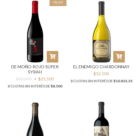
15
%
OFF
DE MOÑO ROJO SÚPER
EL ENEMIGO CHARDONNAY
SYRAH
$32.500
$30.000
$25.500
3
CUOTAS SIN INTERÉS DE
$10.833,33
3
CUOTAS SIN INTERÉS DE
$8.500