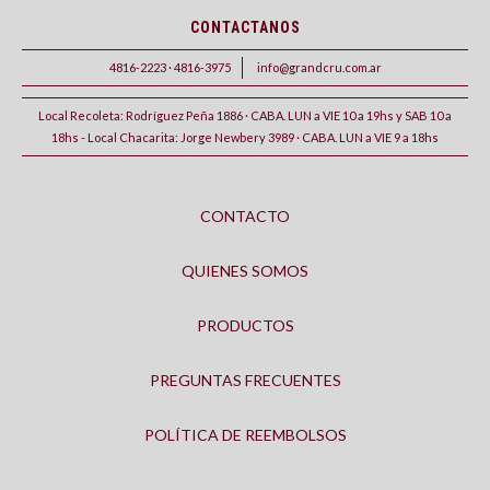
CONTACTANOS
4816-2223 · 4816-3975
info@grandcru.com.ar
Local Recoleta: Rodríguez Peña 1886 · CABA. LUN a VIE 10 a 19hs y SAB 10 a
18hs - Local Chacarita: Jorge Newbery 3989 · CABA. LUN a VIE 9 a 18hs
CONTACTO
QUIENES SOMOS
PRODUCTOS
PREGUNTAS FRECUENTES
POLÍTICA DE REEMBOLSOS