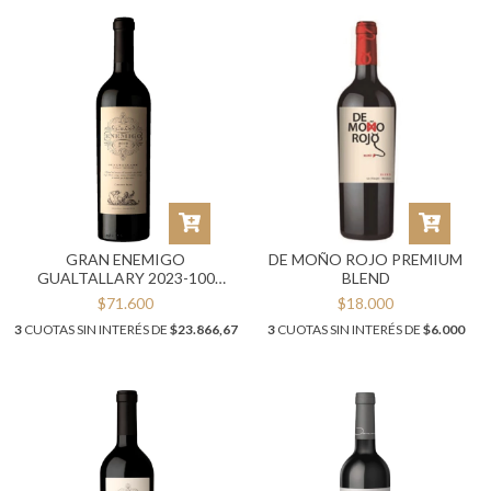
GRAN ENEMIGO
DE MOÑO ROJO PREMIUM
GUALTALLARY 2023-100
BLEND
PUNTOS JAMES SUCKLING
$71.600
$18.000
3
CUOTAS SIN INTERÉS DE
$23.866,67
3
CUOTAS SIN INTERÉS DE
$6.000