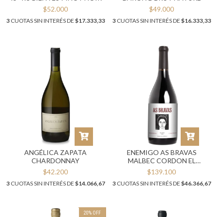
$52.000
$49.000
3
CUOTAS SIN INTERÉS DE
$17.333,33
3
CUOTAS SIN INTERÉS DE
$16.333,33
ANGÉLICA ZAPATA
ENEMIGO AS BRAVAS
CHARDONNAY
MALBEC CORDON EL
CEPILLO 2018 (100 PUNTOS
$42.200
$139.100
PARKER)
3
CUOTAS SIN INTERÉS DE
$14.066,67
3
CUOTAS SIN INTERÉS DE
$46.366,67
20
%
OFF