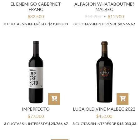
EL ENEMIGO CABERNET
ALPASION WHATABOUTME?
FRANC
MALBEC
$32.500
$14.900
$11.900
3
CUOTAS SIN INTERÉS DE
$10.833,33
3
CUOTAS SIN INTERÉS DE
$3.966,67
IMPERFECTO
LUCA OLD VINE MALBEC 2022
$77.300
$45.100
3
CUOTAS SIN INTERÉS DE
$25.766,67
3
CUOTAS SIN INTERÉS DE
$15.033,33