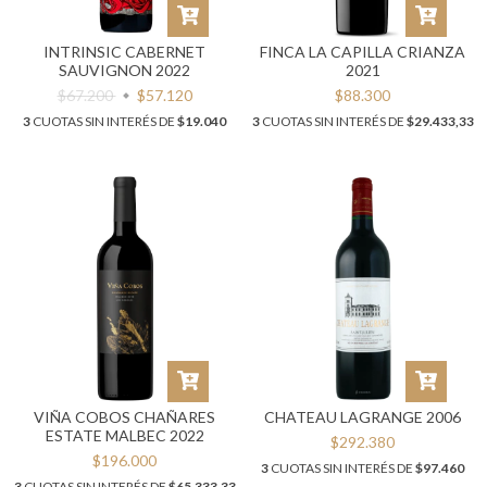
INTRINSIC CABERNET
FINCA LA CAPILLA CRIANZA
SAUVIGNON 2022
2021
$67.200
$57.120
$88.300
3
CUOTAS SIN INTERÉS DE
$19.040
3
CUOTAS SIN INTERÉS DE
$29.433,33
VIÑA COBOS CHAÑARES
CHATEAU LAGRANGE 2006
ESTATE MALBEC 2022
$292.380
$196.000
3
CUOTAS SIN INTERÉS DE
$97.460
3
CUOTAS SIN INTERÉS DE
$65.333,33