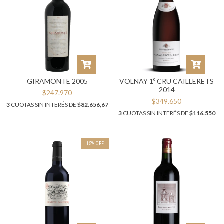
GIRAMONTE 2005
VOLNAY 1º CRU CAILLERETS
2014
$247.970
$349.650
3
CUOTAS SIN INTERÉS DE
$82.656,67
3
CUOTAS SIN INTERÉS DE
$116.550
15
%
OFF