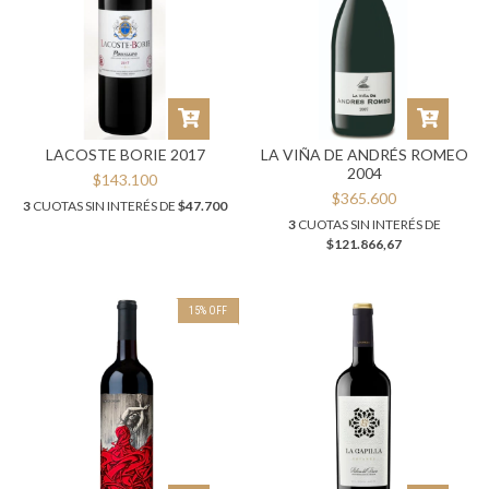
LACOSTE BORIE 2017
LA VIÑA DE ANDRÉS ROMEO
2004
$143.100
$365.600
3
CUOTAS SIN INTERÉS DE
$47.700
3
CUOTAS SIN INTERÉS DE
$121.866,67
15
%
OFF