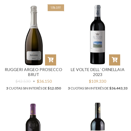
15
%
OFF
RUGGERI ARGEO PROSECCO
LE VOLTE DELL´ ORNELLAIA
BRUT
2023
$42.530
$36.150
$109.330
3
CUOTAS SIN INTERÉS DE
$12.050
3
CUOTAS SIN INTERÉS DE
$36.443,33