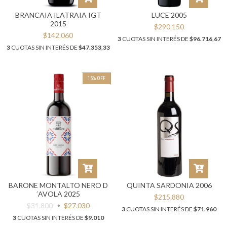
BRANCAIA ILATRAIA IGT
LUCE 2005
2015
$290.150
$142.060
3
CUOTAS SIN INTERÉS DE
$96.716,67
3
CUOTAS SIN INTERÉS DE
$47.353,33
15
%
OFF
BARONE MONTALTO NERO D
QUINTA SARDONIA 2006
´AVOLA 2025
$215.880
$31.800
$27.030
3
CUOTAS SIN INTERÉS DE
$71.960
3
CUOTAS SIN INTERÉS DE
$9.010