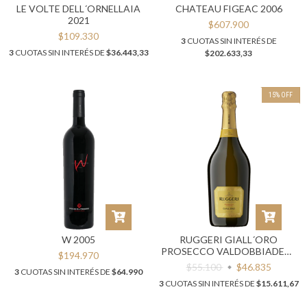
LE VOLTE DELL´ORNELLAIA
CHATEAU FIGEAC 2006
2021
$607.900
$109.330
3
CUOTAS SIN INTERÉS DE
3
CUOTAS SIN INTERÉS DE
$36.443,33
$202.633,33
15
%
OFF
W 2005
RUGGERI GIALL´ORO
PROSECCO VALDOBBIADENE
$194.970
EXTRA DRY
$55.100
$46.835
3
CUOTAS SIN INTERÉS DE
$64.990
3
CUOTAS SIN INTERÉS DE
$15.611,67